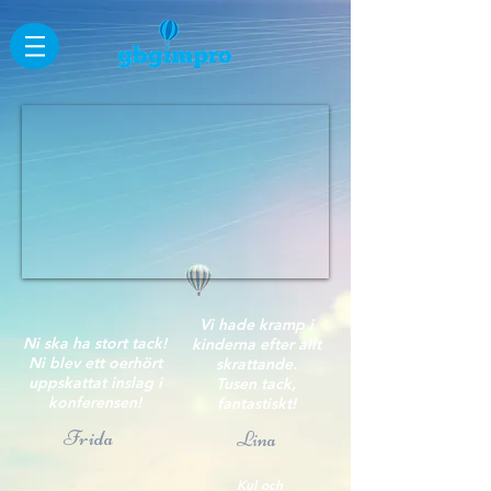
Vi hade kramp i
Ni ska ha stort tack!
kinderna efter allt
Ni blev ett oerhört
skrattande.
uppskattat inslag i
Tusen tack,
konferensen!
fantastiskt!
Frida
Lina
Kul och