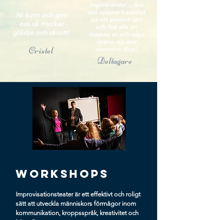
inspirerande! ...fick
min uppmärk-samhet
Ni kom och gav
på ett positivt sätt
oss så mycket
och fick alla att
glädje och skratt!
slappna av och våga
öppna sig mot
Cristel
varandra. Bra!!
Deltagare
WORKSHOPS
Improvisationsteater är ett effektivt och roligt
sätt att utveckla människors förmågor inom
kommunikation, kroppsspråk, kreativitet och