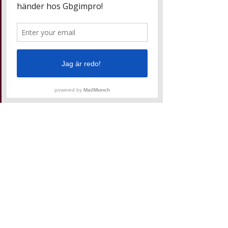
SKOLA /
BIBLIOTEK
Vi erbjuder flera olika improviserade
föreställningar för barn i alla åldrar!
Genom improvisationsteater kan vi
skräddarsy underhållningen att passa en
specifik årskurs. Vi kan också anpassa oss till
ett tema ni just nu jobbar med och låta
barnen själva vara med att påverka
föreställningens innehåll.
LÄS MER OCH BOKA HÄR!
Så här kan det gå
till när vi