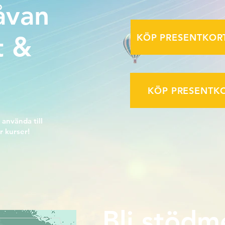
åvan
t &
KÖP PRESENTKORT 
KÖP PRESENTKO
 använda till
r kurser!
Bli stödm