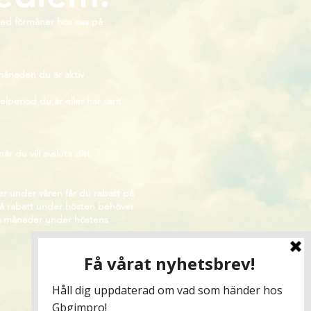
ed förmåner hos oss på
 månaden du är aktiv
period du är eller har varit
är du vill avsluta ditt
r under våren får du rabatt på
 få rabatt under hösten behöver
ra månader under höstens