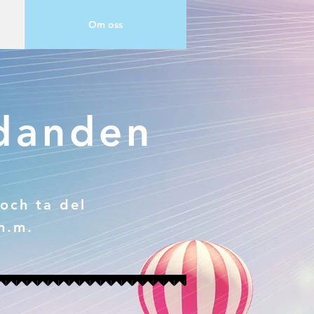
Om oss
udanden
och ta del
m.m.