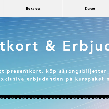
Boka oss
Kurser
tkort & Erbj
tt presentkort, köp säsongsbiljetter 
exklusiva erbjudanden på kurspaket 