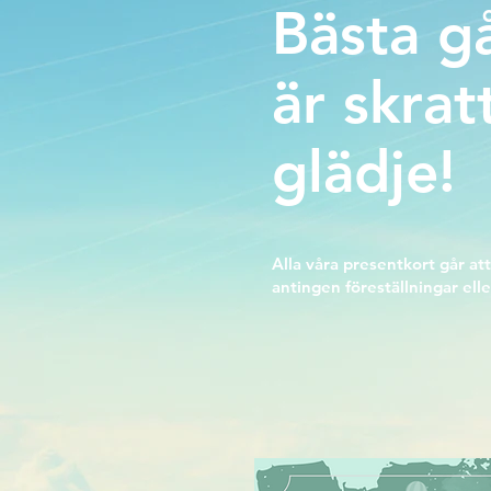
Bästa g
är skrat
glädje!
Alla våra presentkort går att
antingen föreställningar elle