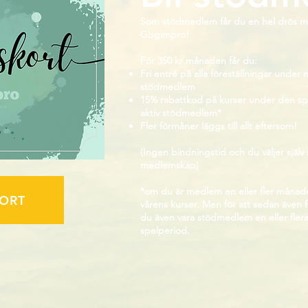
Som stödmedlem får du en hel drös m
Gbgimpro!
För 350 kr månaden får du:
Fri entré på alla föreställningar under
stödmedlem
15% rabattkod på kurser under den spel
aktiv stödmedlem*
Fler förmåner läggs till allt eftersom!
(Ingen bindningstid och du väljer själv n
medlemskap)
*om du är medlem en eller fler månade
ORT
vårens kurser. Men för att sedan även
du även vara stödmedlem en eller fle
spelperiod.