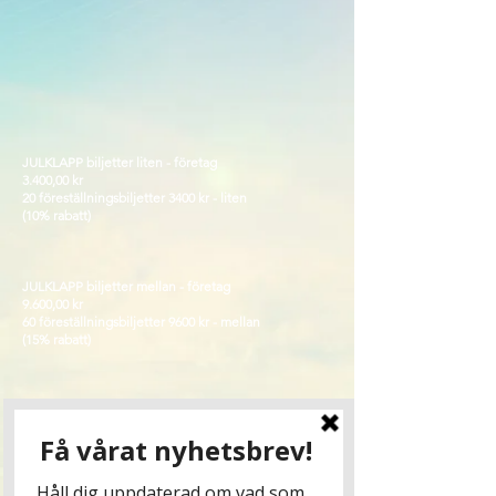
JULKLAPP biljetter liten - företag
3.400,00 kr
20 föreställningsbiljetter 3400 kr - liten
(10% rabatt)
JULKLAPP biljetter mellan - företag
9.600,00 kr
60 föreställningsbiljetter 9600 kr - mellan
(15% rabatt)
JULKLAPP biljetter STOR - företag
15.000,00 kr
100 föreställningsbiljetter 15 000 kr - STOR (20%
rabatt)