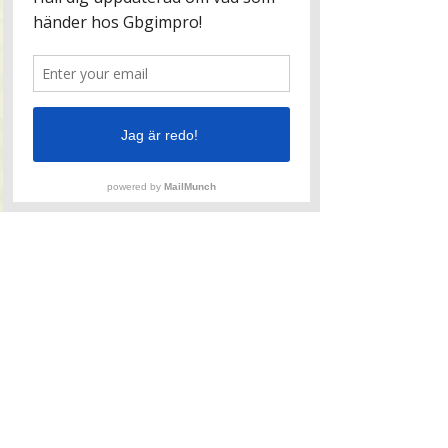
Boka en workshop,
eller underhållning till
julfesten
Be om offert här!