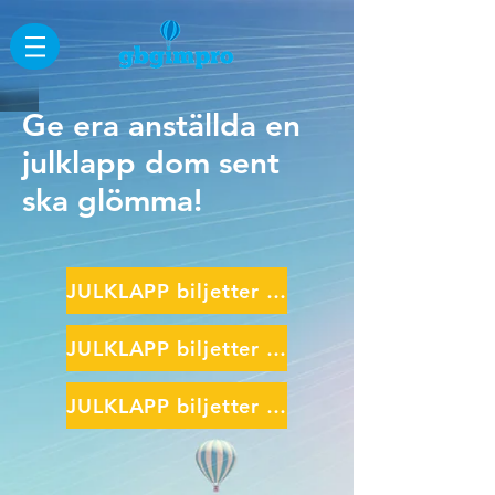
Ge era anställda en
julklapp dom sent
ska glömma!
JULKLAPP biljetter liten
JULKLAPP biljetter mellan
JULKLAPP biljetter STOR